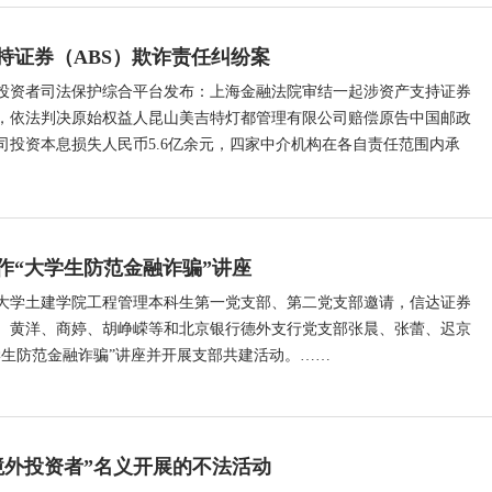
持证券（ABS）欺诈责任纠纷案
投资者司法保护综合平台发布：上海金融法院审结一起涉资产支持证券
，依法判决原始权益人昆山美吉特灯都管理有限公司赔偿原告中国邮政
司投资本息损失人民币5.6亿余元，四家中介机构在各自责任范围内承
作“大学生防范金融诈骗”讲座
业大学土建学院工程管理本科生第一党支部、第二党支部邀请，信达证券
、黄洋、商婷、胡峥嵘等和北京银行德外支行党支部张晨、张蕾、迟京
学生防范金融诈骗”讲座并开展支部共建活动。……
境外投资者”名义开展的不法活动