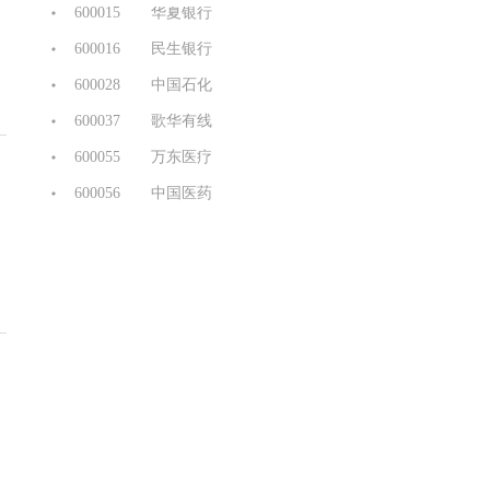
600016 民生银行
600028 中国石化
600037 歌华有线
600055 万东医疗
600056 中国医药
600058 五矿发展
600062 华润双鹤
600085 同仁堂
600100 同方股份
600118 中国卫星
600138 中青旅
600161 天坛生物
600166 福田汽车