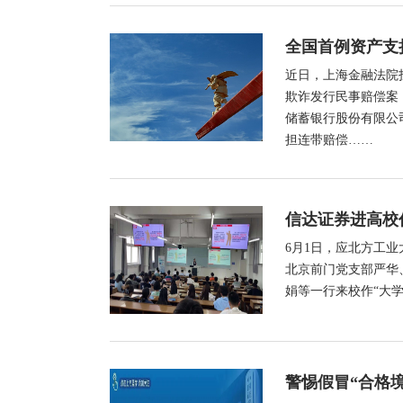
全国首例资产支
近日，上海金融法院
欺诈发行民事赔偿案
储蓄银行股份有限公
担连带赔偿……
信达证券进高校
6月1日，应北方工
北京前门党支部严华
娟等一行来校作“大
警惕假冒“合格