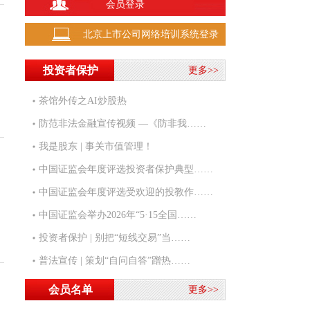
1134.24
会员登录
北证50
1.01%
137.750
北京上市公司网络培训系统登录
25668.030
恒生指数
0.54%
投资者保护
更多>>
茶馆外传之AI炒股热
防范非法金融宣传视频 —《防非我……
我是股东 | 事关市值管理！
中国证监会年度评选投资者保护典型……
中国证监会年度评选受欢迎的投教作……
中国证监会举办2026年“5·15全国……
投资者保护 | 别把“短线交易”当……
普法宣传 | 策划“自问自答”蹭热……
会员名单
更多>>
600015 华夏银行