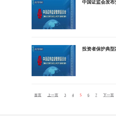
中国证监会发布受
投资者保护典型案
首页
上一页
3
4
5
6
7
下一页